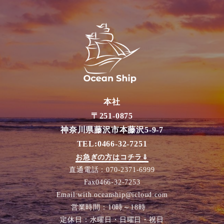
本社
〒251-0875
神奈川県藤沢市本藤沢5-9-7
TEL:0466-32-7251
お急ぎの方はコチラ⇓
直通電話：070-2371-6999
Fax0466-32-7253
Email:with.oceanship@icloud.com
営業時間：10時～18時
定休日：水曜日・日曜日・祝日